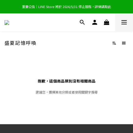
重要公告｜LINE Store 將於 2026/5/31 停止服務，詳情請點此
重要公告｜LINE Store 將於 2026/5/31 停止服務，詳情請點此
訂單付款完成後1-3個工作日出貨，約3-7個工作日送達，馬上逛逛！
重要公告｜LINE Store 將於 2026/5/31 停止服務，詳情請點此
盛夏記憶呼喚
抱歉，這個商品類別沒有相關商品
建議您，選擇其他分類或者使用關鍵字搜尋